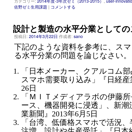
カテゴリー:
2014年度-3年次ゼミ（2013-2015）
,
user-innovati
佐野ゼミ生用課題
|
コメントする
設計と製造の水平分業としての
投稿日:
2014年3月22日
作成者:
sano
下記のような資料を参考に、スマ
る水平分業の問題を論じなさい。
「日本メーカー、クアルコム部
スマホ需要取り込み」『日経産業
26日
「ＭＩＴメディアラボの伊藤所
ース、機器開発に浸透」、新潮
業新聞』2013年6月5日
「台湾、低価格スマホで活況、
注増、設計や生産受託」『日本経済