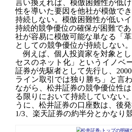
言い換えれば、模倣困難性が低け
性を導いた要因を他社が模倣で
持続しない。模倣困難性が低い
持続的競争優位の確保が困難であ
社が容易に模倣可能な単なる「革
としての競争優位が持続しない
例えば、個人投資家を対象とし
セスのネット化」というイノベ
証券が先駆者として先行し、200
ライン取引では独り勝ち」と言
ながら、松井証券の競争優位性は
る限りにおいて持続していない
うに、松井証券の口座数は、後発社
1/3、楽天証券の約半分とかなり