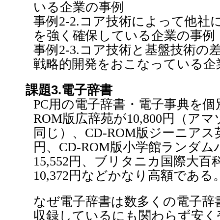
いる企業の事例
事例2-2.コア技術によって他
を強く確保している企業の事例
事例2-3.コア技術と基盤技術
戦略的開発をおこなっている企
課題3.電子辞書
PC用の電子辞書・電子事典を個
ROM版広辞苑が10,800円（
同じ）、CD-ROM版ジーニアス英
円、CD-ROM版小学館ランダ
15,552円、ブリタニカ国際大百
10,372円などかなり高額である
なぜ電子辞書は数多くの電子辞
収録しているにも関わらず安く