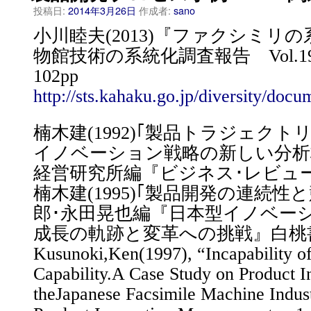
投稿日:
2014年3月26日
作成者:
sano
小川睦夫(2013)『ファクシミリ
物館技術の系統化調査報告 Vol.1
102pp
http://sts.kahaku.go.jp/diversity/doc
楠木建(1992)｢製品トラジェク
イノベーション戦略の新しい分析
経営研究所編『ビジネス･レビュー』
楠木建(1995)｢製品開発の連続性
郎･永田晃也編『日本型イノベー
成長の軌跡と変革への挑戦』白桃
Kusunoki,Ken(1997), “Incapability o
Capability.A Case Study on Product I
theJapanese Facsimile Machine Indust