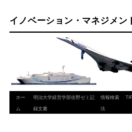
コ
ン
イノベーション・マネジメント 
テ
ン
ツ
へ
ス
キ
ッ
プ
ホー
明治大学経営学部佐野ゼミ記
情報検索
TI
ム
録文書
法