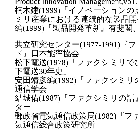
Product Innovation Management,vo1.
楠木建(1999)「イノベーションの
ミリ産業における連続的な製品開
編(1999)『製品開発革新』有斐閣、第5章
共立研究センター(1977-1991)
ド』日本能率協会
松下電送(1978)『ファクシミリで
下電送30年史』
安田靖彦編(1992)『ファクシミ
通信学会
結城佑(1987)『ファクシミリの
ター
郵政省電気通信政策局(1982)『
気通信総合政策研究所