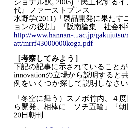
ショナル訳, 2005)『民主化す
代』ファーストプレス
水野学(2011)「製品開発に果た
ョンの役割」『阪南論集 社会科学編』Vo
http://www.hannan-u.ac.jp/gakujutsu
att/mrrf43000000koga.pdf
［考察してみよう］
下記の記事に示されていることがらを
innovationの立場から説明す
例をいくつか探して説明しなさ
「冬空に舞う）スノボ竹内、４度
ら開発、相棒に ソチ五輪」『朝日
20日朝刊