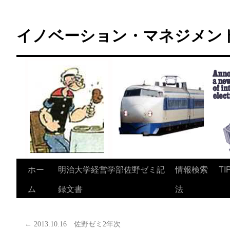
コ
ン
イノベーション・マネジメント 
テ
ン
ツ
へ
ス
キ
ッ
プ
ホー
明治大学経営学部佐野ゼミ記
情報検索
TI
ム
録文書
法
←
2013.10.16 佐野ゼミ2年次