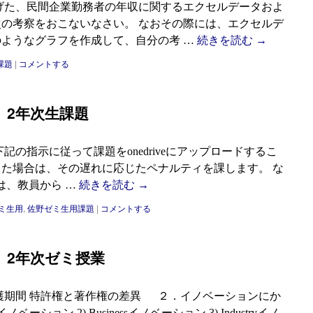
げた、民間企業勤務者の年収に関するエクセルデータおよ
の考察をおこないなさい。 なおその際には、エクセルデ
ようなグラフを作成して、自分の考 …
続きを読む
→
課題
|
コメントする
ミ 2年次生課題
下記の指示に従って課題をonedriveにアップロードするこ
た場合は、その遅れに応じたペナルティを課します。 な
人は、教員から …
続きを読む
→
ミ生用
,
佐野ゼミ生用課題
|
コメントする
ゼミ 2年次ゼミ授業
護期間 特許権と著作権の差異 ２．イノベーションにか
イノベーション 2) Businessイノベーション 3) Industryイノ