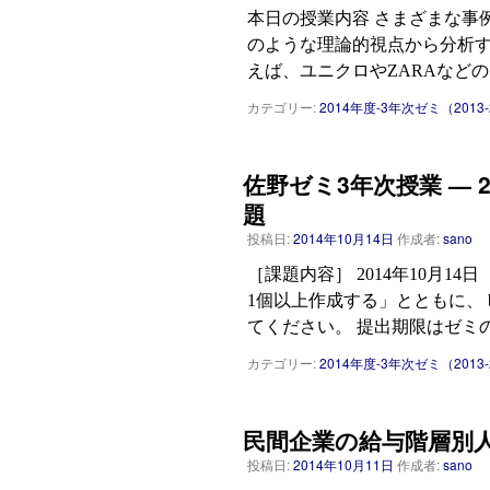
本日の授業内容 さまざまな事
のような理論的視点から分析す
えば、ユニクロやZARAなどの
カテゴリー:
2014年度-3年次ゼミ（2013-
佐野ゼミ3年次授業 — 20
題
投稿日:
2014年10月14日
作成者:
sano
［課題内容］ 2014年10月1
1個以上作成する」とともに、 
てください。 提出期限はゼミの
カテゴリー:
2014年度-3年次ゼミ（2013-
民間企業の給与階層別人数の推
投稿日:
2014年10月11日
作成者:
sano