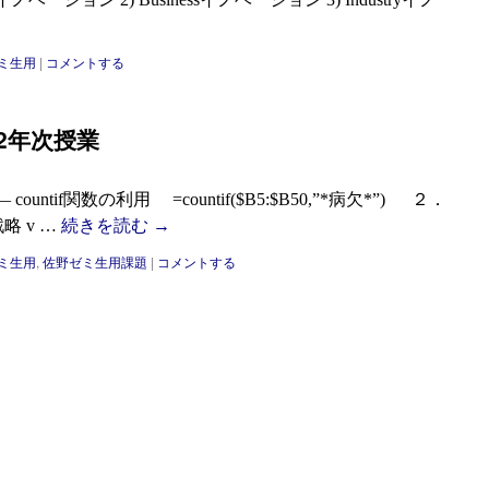
ミ生用
|
コメントする
ミ 2年次授業
ntif関数の利用 =countif($B5:$B50,”*病欠*”) ２．
n戦略 v …
続きを読む
→
ミ生用
,
佐野ゼミ生用課題
|
コメントする