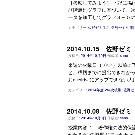
［考察してみよう］ 下記に掲
び階層別グラフに基づいて、次
ータを加工してグラフ３～５の
カテゴリー:
佐野ゼミ生用
,
佐野ゼミ生用
2014.10.15 佐野ゼ
投稿日:
2014年10月9日
作成者:
sano
来週の火曜日（10/14）以前に
と。締切までに提出できなかっ
おonedriveにアップできない
カテゴリー:
2014年度-2年次後期
,
佐野ゼ
2014.10.08 佐野
投稿日:
2014年10月8日
作成者:
sano
授業内容 １．著作権の法的保
かわる4つの階層 1) Tecnhology