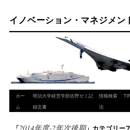
コ
ン
イノベーション・マネジメント 
テ
ン
ツ
へ
ス
キ
ッ
プ
ホー
明治大学経営学部佐野ゼミ記
情報検索
TI
ム
録文書
法
2014年度-2年次後期
「
」カテゴリー