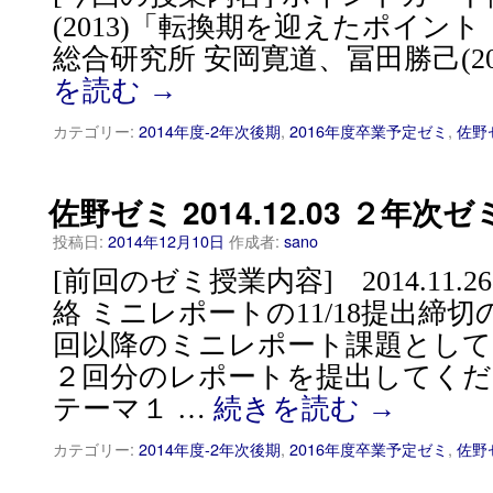
(2013)「転換期を迎えたポイン
総合研究所 安岡寛道、冨田勝己(20
を読む
→
カテゴリー:
2014年度-2年次後期
,
2016年度卒業予定ゼミ
,
佐野
佐野ゼミ 2014.12.03 ２年次ゼ
投稿日:
2014年12月10日
作成者:
sano
[前回のゼミ授業内容] 2014.11.
絡 ミニレポートの11/18提出締
回以降のミニレポート課題として
２回分のレポートを提出してく
テーマ１ …
続きを読む
→
カテゴリー:
2014年度-2年次後期
,
2016年度卒業予定ゼミ
,
佐野