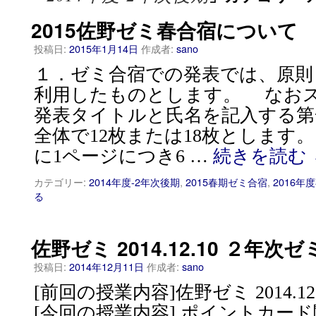
2015佐野ゼミ春合宿について
投稿日:
2015年1月14日
作成者:
sano
１．ゼミ合宿での発表では、原則として
利用したものとします。 なお
発表タイトルと氏名を記入する第
全体で12枚または18枚とします
に1ページにつき6 …
続きを読む
カテゴリー:
2014年度-2年次後期
,
2015春期ゼミ合宿
,
2016年
る
佐野ゼミ 2014.12.10 ２年次ゼ
投稿日:
2014年12月11日
作成者:
sano
[前回の授業内容]佐野ゼミ 2014.
[今回の授業内容] ポイントカード