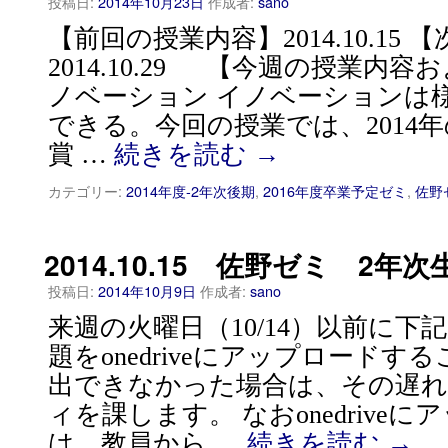
投稿日:
2014年10月23日
作成者:
sano
【前回の授業内容】2014.10.15
2014.10.29 【今週の授業内
ノベーション イノベーションは
できる。今回の授業では、2014
賞 …
続きを読む
→
カテゴリー:
2014年度-2年次後期
,
2016年度卒業予定ゼミ
,
佐野
2014.10.15 佐野ゼミ 2年
投稿日:
2014年10月9日
作成者:
sano
来週の火曜日（10/14）以前に下
題をonedriveにアップロード
出できなかった場合は、その遅
ィを課します。 なおonedrive
は、教員から …
続きを読む
→