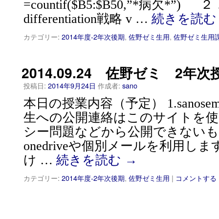
=countif($B5:$B50,”*病欠*”)
differentiation戦略 v …
続きを読
カテゴリー:
2014年度-2年次後期
,
佐野ゼミ生用
,
佐野ゼミ生用
2014.09.24 佐野ゼミ 2年次
投稿日:
2014年9月24日
作成者:
sano
本日の授業内容（予定） 1.sanosem
生への公開連絡はこのサイトを
シー問題などから公開できない
onedriveや個別メールを利用しま
け …
続きを読む
→
カテゴリー:
2014年度-2年次後期
,
佐野ゼミ生用
|
コメントする