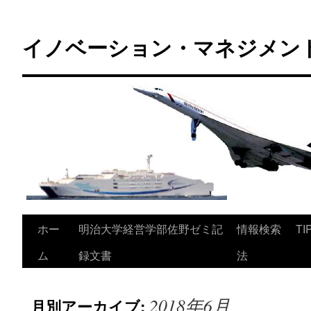
コ
ン
イノベーション・マネジメント 
テ
ン
ツ
へ
ス
キ
ッ
プ
ホー
明治大学経営学部佐野ゼミ記
情報検索
TI
ム
録文書
法
2018年6月
月別アーカイブ: