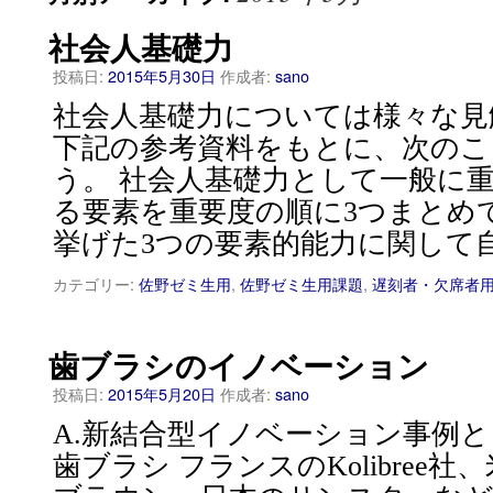
社会人基礎力
投稿日:
2015年5月30日
作成者:
sano
社会人基礎力については様々な見
下記の参考資料をもとに、次のこ
う。 社会人基礎力として一般に
る要素を重要度の順に3つまとめ
挙げた3つの要素的能力に関して自
カテゴリー:
佐野ゼミ生用
,
佐野ゼミ生用課題
,
遅刻者・欠席者
歯ブラシのイノベーション
投稿日:
2015年5月20日
作成者:
sano
A.新結合型イノベーション事例
歯ブラシ フランスのKolibree