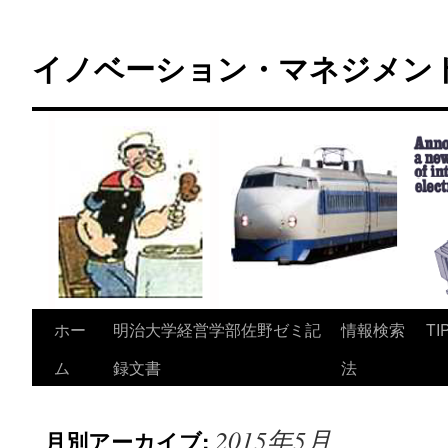
コ
ン
イノベーション・マネジメント 
テ
ン
ツ
へ
ス
キ
ッ
プ
ホー
明治大学経営学部佐野ゼミ記
情報検索
TI
ム
録文書
法
2015年5月
月別アーカイブ: