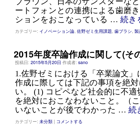
ブラウン、日本のサンスターなど
ートフォンとの連携による歯磨
ションをおこなっている …
続き
カテゴリー:
イノベーション論
,
佐野ゼミ生用課題
,
歯ブラシ
,
製
2015年度卒論作成に関して(そ
投稿日:
2015年5月20日
作成者:
sano
1.佐野ゼミにおける「卒業論文」
作成に際しては下記の事項を絶対
い。 (1) コピペなど社会的に不
を絶対におこなわないこと。（
いないことが後でわかった …
続
カテゴリー:
未分類
|
コメントする