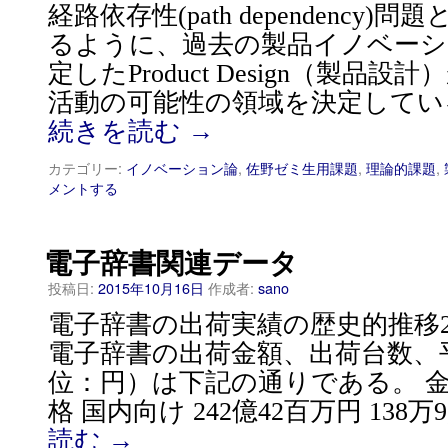
経路依存性(path dependency
るように、過去の製品イノベーシ
定したProduct Design（製品
活動の可能性の領域を決定してい
続きを読む
→
カテゴリー:
イノベーション論
,
佐野ゼミ生用課題
,
理論的課題
,
メントする
電子辞書関連データ
投稿日:
2015年10月16日
作成者:
sano
電子辞書の出荷実績の歴史的推移2002
電子辞書の出荷金額、出荷台数、
位：円）は下記の通りである。 金
格 国内向け 242億42百万円 138万9,
読む
→