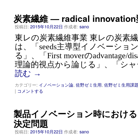
炭素繊維 — radical innova
投稿日:
2015年10月22日
作成者:
sano
東レの炭素繊維事業 東レの炭素
は、「seeds主導型イノベーシ
る」、「First moverのadvantage/d
理論的視点から論じる」、「シャ
読む
→
カテゴリー:
イノベーション論
,
佐野ゼミ生用
,
佐野ゼミ生用課
|
コメントする
製品イノベーション時におけるProd
決定問題
投稿日:
2015年10月22日
作成者:
sano