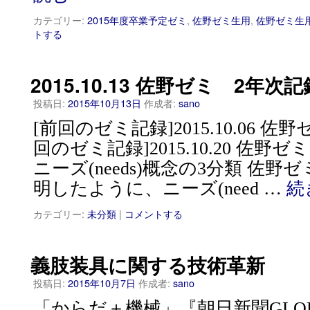
カテゴリー:
2015年度卒業予定ゼミ
,
佐野ゼミ生用
,
佐野ゼミ生
トする
2015.10.13 佐野ゼミ 2年次記
投稿日:
2015年10月13日
作成者:
sano
[前回のゼミ記録]2015.10.06 佐
回のゼミ記録]2015.10.20 佐野
ニーズ(needs)概念の3分類 佐
明したように、ニーズ(need …
続
カテゴリー:
未分類
|
コメントする
義肢装具に関する技術革新
投稿日:
2015年10月7日
作成者:
sano
「からだ＋機械」『朝日新聞GLOBE