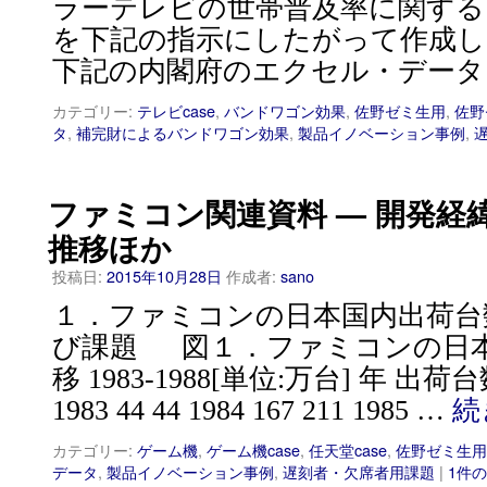
ラーテレビの世帯普及率に関する
を下記の指示にしたがって作成
下記の内閣府のエクセル・データ
カテゴリー:
テレビcase
,
バンドワゴン効果
,
佐野ゼミ生用
,
佐野
タ
,
補完財によるバンドワゴン効果
,
製品イノベーション事例
,
ファミコン関連資料 — 開発経
推移ほか
投稿日:
2015年10月28日
作成者:
sano
１．ファミコンの日本国内出荷台
び課題 図１．ファミコンの日
移 1983-1988[単位:万台] 年 
1983 44 44 1984 167 211 1985 …
続
カテゴリー:
ゲーム機
,
ゲーム機case
,
任天堂case
,
佐野ゼミ生用
データ
,
製品イノベーション事例
,
遅刻者・欠席者用課題
|
1件