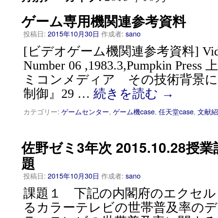
ゲーム専用機関連参考資料
投稿日:
2015年10月30日
作成者:
sano
[ビデオゲーム機関連参考資料] Video G
Number 06 ,1983.3,Pumpkin Pr
ミコンメディア その技術背景に
制御』29 …
続きを読む
→
カテゴリー:
ゲームセンター
,
ゲーム機case
,
任天堂case
,
文献紹
佐野ゼミ3年次 2015.10.28
題
投稿日:
2015年10月30日
作成者:
sano
課題１ 下記の内閣府のエクセル
るカラーテレビの世帯普及率のデ