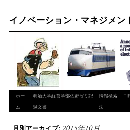
コ
ン
イノベーション・マネジメント 
テ
ン
ツ
へ
ス
キ
ッ
プ
ホー
明治大学経営学部佐野ゼミ記
情報検索
TI
ム
録文書
法
2015年10月
月別アーカイブ: