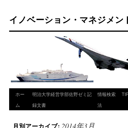
コ
ン
イノベーション・マネジメント 
テ
ン
ツ
へ
ス
キ
ッ
プ
ホー
明治大学経営学部佐野ゼミ記
情報検索
TI
ム
録文書
法
2014年3月
月別アーカイブ: