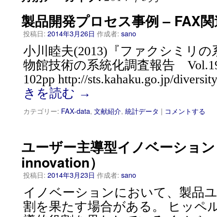
製品開発プロセス事例 – FAX
投稿日:
2014年3月26日
作成者:
sano
小川睦夫(2013)『ファクシミリ
物館技術の系統化調査報告 Vol.1
102pp http://sts.kahaku.go.jp/divers
きを読む
→
カテゴリー:
FAX-data
,
文献紹介
,
統計データ
|
コメントする
ユーザー主導型イノベーション（u
innovation）
投稿日:
2014年3月23日
作成者:
sano
イノベーションにおいて、製品ユ
割を果たす場合がある。 ヒッペ