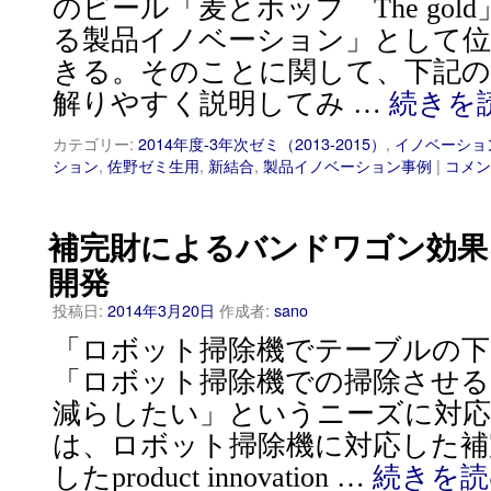
のビール「麦とホップ The go
る製品イノベーション」として
きる。そのことに関して、下記の
解りやすく説明してみ …
続きを
カテゴリー:
2014年度-3年次ゼミ（2013-2015）
,
イノベーショ
ション
,
佐野ゼミ生用
,
新結合
,
製品イノベーション事例
|
コメン
補完財によるバンドワゴン効果
開発
投稿日:
2014年3月20日
作成者:
sano
「ロボット掃除機でテーブルの下
「ロボット掃除機での掃除させる
減らしたい」というニーズに対応
は、ロボット掃除機に対応した補
したproduct innovation …
続きを