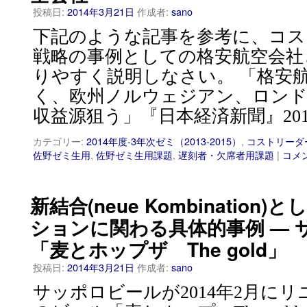
投稿日:
2014年3月21日
作成者:
sano
下記のような記事を参考に、コス
戦略の事例としての格安航空会社
りやすく説明しなさい。 「格安
く、欧州ノルウェジアン、ロンド
収益源狙う」『日本経済新聞』201
カテゴリー:
2014年度-3年次ゼミ（2013-2015）
,
コストリーダ
佐野ゼミ生用
,
佐野ゼミ生用課題
,
遅刻者・欠席者用課題
|
コメ
新結合(neue Kombinatio
ションに関わる具体的事例 — 
「麦とホップザ The gold」
投稿日:
2014年3月21日
作成者:
sano
サッポロビールが2014年2月に