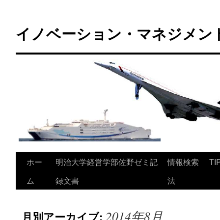
コ
ン
イノベーション・マネジメント 
テ
ン
ツ
へ
ス
キ
ッ
プ
ホー
明治大学経営学部佐野ゼミ記
情報検索
TI
ム
録文書
法
2014年8月
月別アーカイブ: