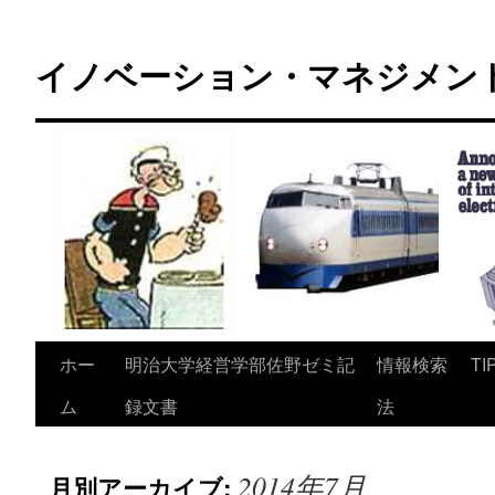
コ
ン
イノベーション・マネジメント 
テ
ン
ツ
へ
ス
キ
ッ
プ
ホー
明治大学経営学部佐野ゼミ記
情報検索
TI
ム
録文書
法
2014年7月
月別アーカイブ: