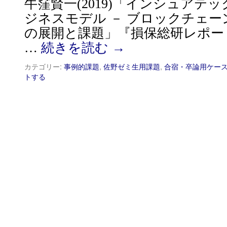
牛窪賢一(2019)「インシュアテ
ジネスモデル － ブロックチェ
の展開と課題」『損保総研レポート』128,
…
続きを読む
→
カテゴリー:
事例的課題
,
佐野ゼミ生用課題
,
合宿・卒論用ケー
トする