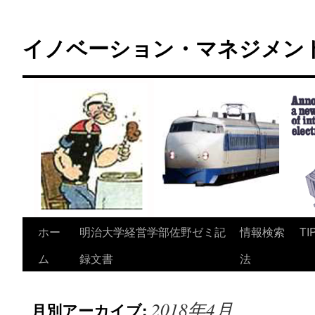
コ
ン
イノベーション・マネジメント 
テ
ン
ツ
へ
ス
キ
ッ
プ
ホー
明治大学経営学部佐野ゼミ記
情報検索
TI
ム
録文書
法
2018年4月
月別アーカイブ: