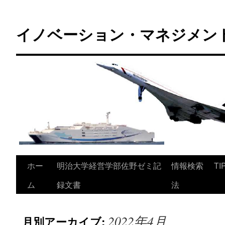
コ
ン
イノベーション・マネジメント 
テ
ン
ツ
へ
ス
キ
ッ
プ
ホー
明治大学経営学部佐野ゼミ記
情報検索
TI
ム
録文書
法
2022年4月
月別アーカイブ: