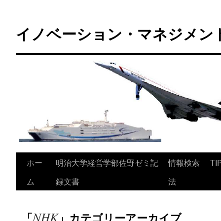
コ
ン
イノベーション・マネジメント 
テ
ン
ツ
へ
ス
キ
ッ
プ
ホー
明治大学経営学部佐野ゼミ記
情報検索
TI
ム
録文書
法
NHK
「
」カテゴリーアーカイブ