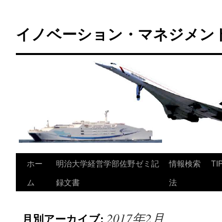
コ
ン
イノベーション・マネジメント 
テ
ン
ツ
へ
ス
キ
ッ
プ
ホー
明治大学経営学部佐野ゼミ記
情報検索
TI
ム
録文書
法
2017年2月
月別アーカイブ: