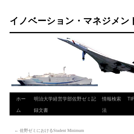
コ
ン
イノベーション・マネジメント 
テ
ン
ツ
へ
ス
キ
ッ
プ
ホー
明治大学経営学部佐野ゼミ記
情報検索
TI
ム
録文書
法
←
佐野ゼミにおけるStudent Minimum