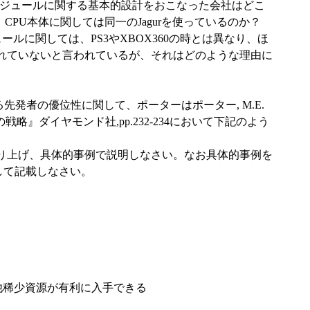
のCPUモジュールに関する基本的設計をおこなった会社はどこ
eは、CPU本体に関しては同一のJagurを使っているのか？
モジュールに関しては、PS3やXBOX360の時とは異なり、ほ
れていないと言われているが、それはどのような理由に
る先発者の優位性に関して、ポーターはポーター, M.E.
位の戦略』ダイヤモンド社,pp.232-234において下記のよう
り上げ、具体的事例で説明しなさい。なお具体的事例を
して記載しなさい。
の他稀少資源が有利に入手できる