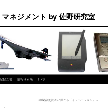
マネジメント by 佐野研究室
記録文書
情報検索法
TIPS
就職活動(就活)に関わる「イノベーション」
→