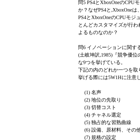
問5 PS4とXboxOne
か？なぜPS4と,XboxOn
PS4とXboxOneのCPU
とんどカスタマイズが行わ
よるものなのか？
問6 イノベーションに関す
(土岐坤訳,1985)『競争優
な9つを挙げている。
下記の内のどれか一つを取
挙げる際には5W1Hに注意
(1) 名声
(2) 地位の先取り
(3) 切替コスト
(4) チャネル選定
(5) 独占的な習熟曲線
(6) 設備、原材料、そ
(7) 規格の設定