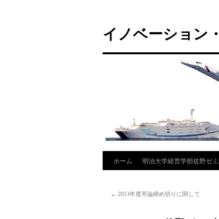
コ
ン
イノベーション・
テ
ン
ツ
へ
ス
キ
ッ
プ
ホーム
明治大学経営学部佐野ゼミ
←
2013年度卒論締め切りに関して