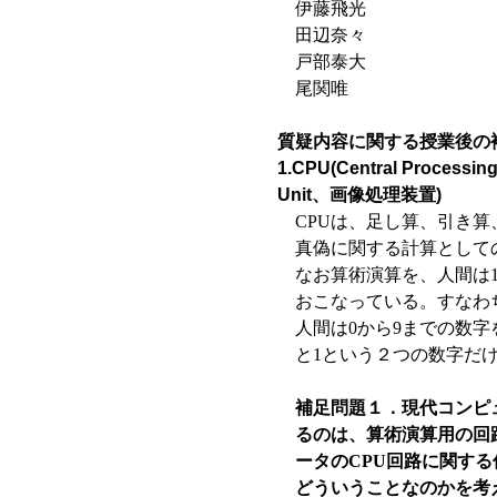
伊藤飛光
田辺奈々
戸部泰大
尾関唯
質疑内容に関する授業後の
1.CPU(Central Proces
Unit、画像処理装置)
CPUは、足し算、引き
真偽に関する計算として
なお算術演算を、人間は
おこなっている。すなわ
人間は0から9までの数
と1という２つの数字だ
補足問題１．現代コンピ
るのは、算術演算用の回
ータのCPU回路に関す
どういうことなのかを考