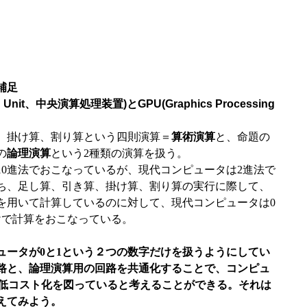
補足
sing Unit、中央演算処理装置)とGPU(Graphics Processing
算、掛け算、割り算という四則演算＝
算術演算
と、命題の
の
論理演算
という2種類の演算を扱う。
10進法でおこなっているが、現代コンピュータは2進法で
ち、足し算、引き算、掛け算、割り算の実行に際して、
字を用いて計算しているのに対して、現代コンピュータは0
けで計算をおこなっている。
ュータが0と1という２つの数字だけを扱うようにしてい
路と、論理演算用の回路を共通化することで、コンピュ
る低コスト化を図っていると考えることができる。それは
えてみよう。