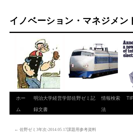
コ
ン
イノベーション・マネジメント 
テ
ン
ツ
へ
ス
キ
ッ
プ
ホー
明治大学経営学部佐野ゼミ記
情報検索
TI
ム
録文書
法
←
佐野ゼミ3年次-2014.05.17課題用参考資料