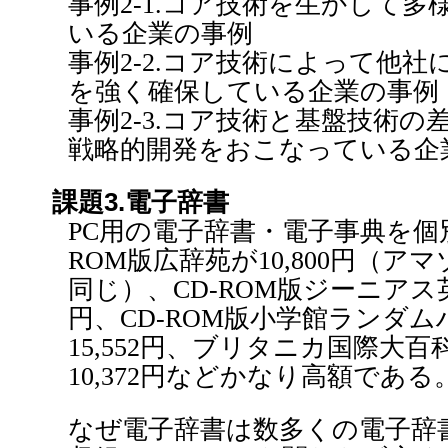
事例2-1.コア技術を生かして
いる企業の事例
事例2-2.コア技術によって他
を強く確保している企業の事例
事例2-3.コア技術と基盤技術
戦略的開発をおこなっている企
課題3.電子辞書
PC用の電子辞書・電子事典を個
ROM版広辞苑が10,800円（
同じ）、CD-ROM版ジーニアス英
円、CD-ROM版小学館ランダ
15,552円、ブリタニカ国際大百
10,372円などかなり高額である
なぜ電子辞書は数多くの電子辞