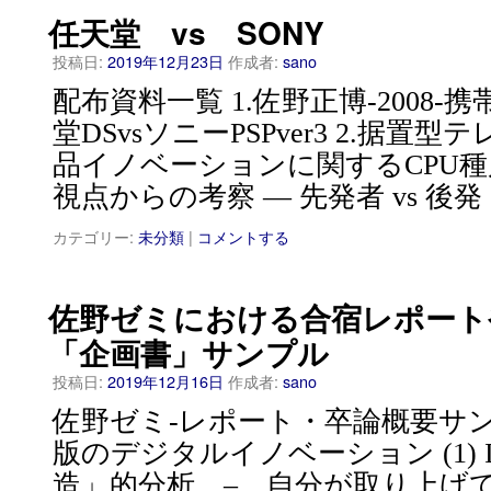
任天堂 vs SONY
投稿日:
2019年12月23日
作成者:
sano
配布資料一覧 1.佐野正博-2008
堂DSvsソニーPSPver3 2.据
品イノベーションに関するCPU
視点からの考察 — 先発者 vs 後発
カテゴリー:
未分類
|
コメントする
佐野ゼミにおける合宿レポート
「企画書」サンプル
投稿日:
2019年12月16日
作成者:
sano
佐野ゼミ-レポート・卒論概要サンプル2
版のデジタルイノベーション (1) Inn
造」的分析 – 自分が取り上げ