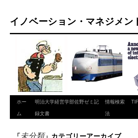
コ
ン
イノベーション・マネジメント 
テ
ン
ツ
へ
ス
キ
ッ
プ
ホー
明治大学経営学部佐野ゼミ記
情報検索
TI
ム
録文書
法
未分類
「
」カテゴリーアーカイブ