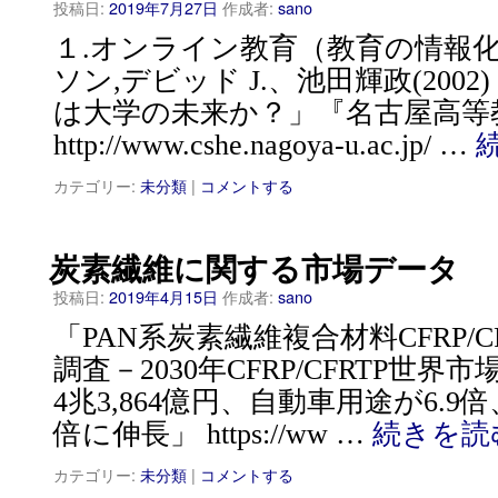
投稿日:
2019年7月27日
作成者:
sano
１.オンライン教育（教育の情報
ソン,デビッド J.、池田輝政(200
は大学の未来か？」『名古屋高等
http://www.cshe.nagoya-u.ac.jp/ …
カテゴリー:
未分類
|
コメントする
炭素繊維に関する市場データ
投稿日:
2019年4月15日
作成者:
sano
「PAN系炭素繊維複合材料CFRP/
調査－2030年CFRP/CFRTP世界市場
4兆3,864億円、自動車用途が6.9
倍に伸長」 https://ww …
続きを読
カテゴリー:
未分類
|
コメントする