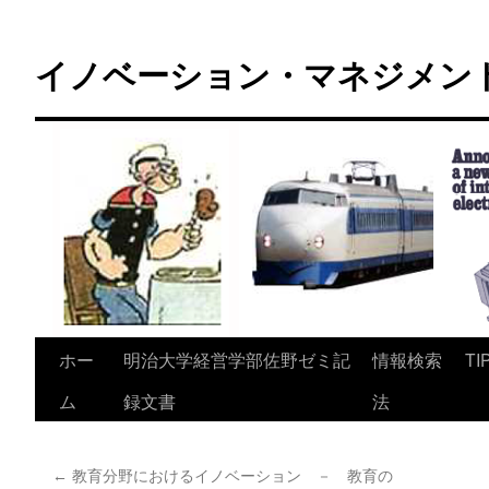
コ
ン
イノベーション・マネジメント 
テ
ン
ツ
へ
ス
キ
ッ
プ
ホー
明治大学経営学部佐野ゼミ記
情報検索
TI
ム
録文書
法
←
教育分野におけるイノベーション － 教育の