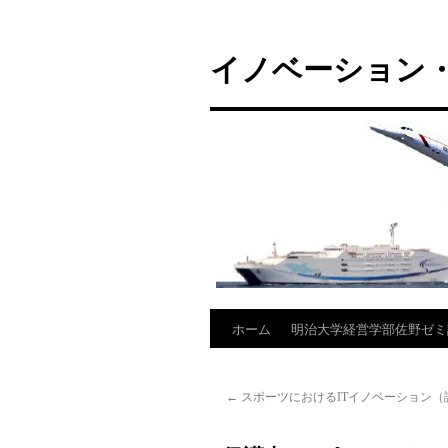
コ
ン
イノベーション・
テ
ン
ツ
へ
ス
キ
ッ
プ
ホーム
明治大学経営学部佐野ゼミ
←
スポーツにおけるITイノベーション（