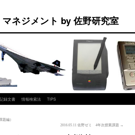
マネジメント by 佐野研究室
記録文書
情報検索法
TIPS
課題編）
2016.05.11 佐野ゼミ 4年次授業課題
→