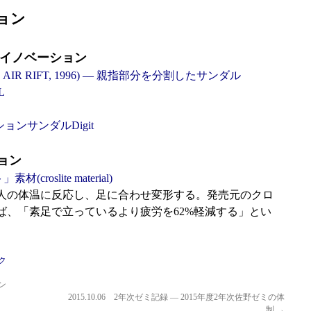
ョン
関するイノベーション
AIR RIFT, 1996) — 親指部分を分割したサンダル
L
ーションサンダルDigit
ョン
roslite material)
人の体温に反応し、足に合わせ変形する。発売元のクロ
ば、「素足で立っているより疲労を62%軽減する」とい
ク
ン
2015.10.06 2年次ゼミ記録 — 2015年度2年次佐野ゼミの体
制
→