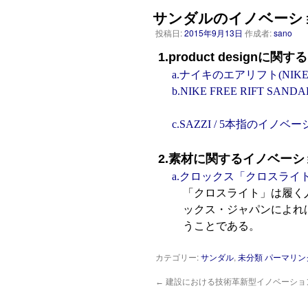
サンダルのイノベーシ
投稿日:
2015年9月13日
作成者:
sano
1.product designに
a.ナイキのエアリフト(NIKE 
b.NIKE FREE RIFT SANDA
c.SAZZI / 5本指のイノベ
2.素材に関するイノベーシ
a.クロックス「クロスライト」素材(c
「クロスライト」は履く
ックス・ジャパンによれ
うことである。
カテゴリー:
サンダル
,
未分類
パーマリン
←
建設における技術革新型イノベーショ