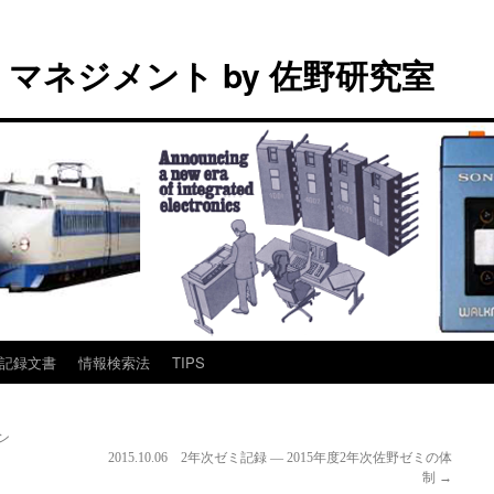
マネジメント by 佐野研究室
記録文書
情報検索法
TIPS
ン
2015.10.06 2年次ゼミ記録 — 2015年度2年次佐野ゼミの体
制
→