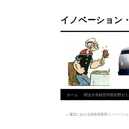
コ
ン
イノベーション・
テ
ン
ツ
へ
ス
キ
ッ
プ
ホーム
明治大学経営学部佐野ゼミ
←
建設における技術革新型イノベーショ