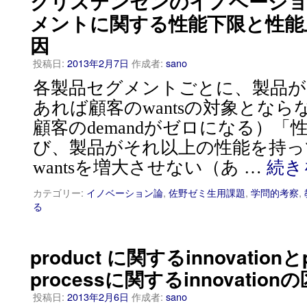
クリステンセンのイノベーショ
メントに関する性能下限と性能
因
投稿日:
2013年2月7日
作成者:
sano
各製品セグメントごとに、製品が
あれば顧客のwantsの対象とな
顧客のdemandがゼロになる）「
び、製品がそれ以上の性能を持っ
wantsを増大させない（あ …
続き
カテゴリー:
イノベーション論
,
佐野ゼミ生用課題
,
学問的考察
,
る
product に関するinnovationとp
processに関するinnovatio
投稿日:
2013年2月6日
作成者:
sano