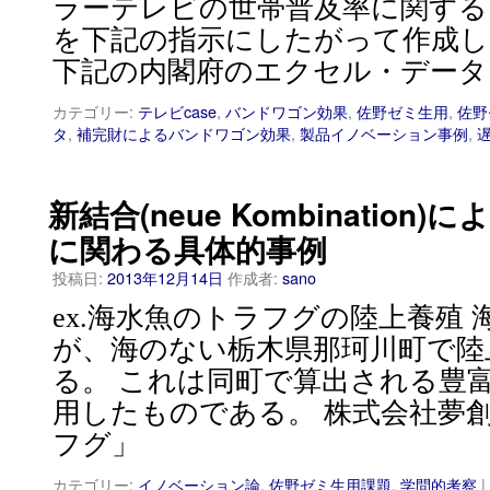
ラーテレビの世帯普及率に関する
を下記の指示にしたがって作成
下記の内閣府のエクセル・データ
カテゴリー:
テレビcase
,
バンドワゴン効果
,
佐野ゼミ生用
,
佐野
タ
,
補完財によるバンドワゴン効果
,
製品イノベーション事例
,
新結合(neue Kombinatio
に関わる具体的事例
投稿日:
2013年12月14日
作成者:
sano
ex.海水魚のトラフグの陸上養殖
が、海のない栃木県那珂川町で陸
る。 これは同町で算出される豊
用したものである。 株式会社夢
フグ」
カテゴリー:
イノベーション論
,
佐野ゼミ生用課題
,
学問的考察
|