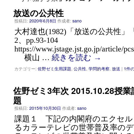
放送の公共性
投稿日:
2020年6月8日
作成者:
sano
大村達也(1982)「放送の公共性
2、pp.93-104
https://www.jstage.jst.go.jp/article/
横山 …
続きを読む
→
カテゴリー:
佐野ゼミ生用課題
,
公共性
,
学問的考察
,
放送
|
1件
佐野ゼミ3年次 2015.10.28
題
投稿日:
2015年10月30日
作成者:
sano
課題１ 下記の内閣府のエクセル
るカラーテレビの世帯普及率のデ