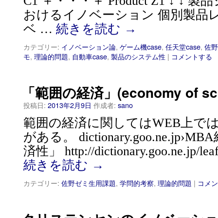
C1 ＋・・・＋ Product Z1 ↓ 
おけるイノベーション 個別製品
ベ …
続きを読む
→
カテゴリー:
イノベーション論
,
ゲーム機case
,
任天堂case
,
佐野
モ
,
理論的問題
,
自動車case
,
製品のシステム性
|
コメントする
「範囲の経済」(economy of sc
投稿日:
2013年2月9日
作成者:
sano
範囲の経済に関してはWEB上で
がある。 dictionary.goo.ne.j
済性」 http://dictionary.goo.ne.jp/
続きを読む
→
カテゴリー:
佐野ゼミ生用課題
,
学問的考察
,
理論的問題
|
コメン