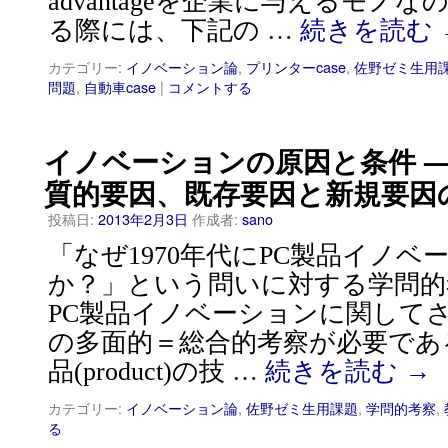
advantageを企業に与えるモノ
る際には、下記の …
続きを読む
カテゴリー:
イノベーション論
,
プリンターcase
,
佐野ゼミ生用
問題
,
自動車case
|
コメントする
イノベーションの原因と条件 —
質的要因、既存要因と新規要因
投稿日:
2013年2月3日
作成者:
sano
「なぜ1970年代にPC製品イノ
か？」という問いに対する学問的
PC製品イノベーションに関して
の多面的＝総合的考察が必要であ
品(product)の技 …
続きを読む
→
カテゴリー:
イノベーション論
,
佐野ゼミ生用課題
,
学問的考察
,
る