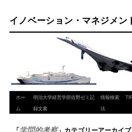
コ
ン
イノベーション・マネジメント 
テ
ン
ツ
へ
ス
キ
ッ
プ
ホー
明治大学経営学部佐野ゼミ記
情報検索
TI
ム
録文書
法
学問的考察
「
」カテゴリーアーカイブ