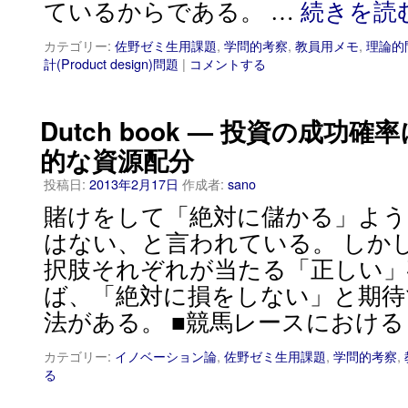
ているからである。 …
続きを読
カテゴリー:
佐野ゼミ生用課題
,
学問的考察
,
教員用メモ
,
理論的
計(Product design)問題
|
コメントする
Dutch book — 投資の成功
的な資源配分
投稿日:
2013年2月17日
作成者:
sano
賭けをして「絶対に儲かる」よう
はない、と言われている。 しか
択肢それぞれが当たる「正しい」
ば、「絶対に損をしない」と期待
法がある。 ■競馬レースにおける
カテゴリー:
イノベーション論
,
佐野ゼミ生用課題
,
学問的考察
,
る