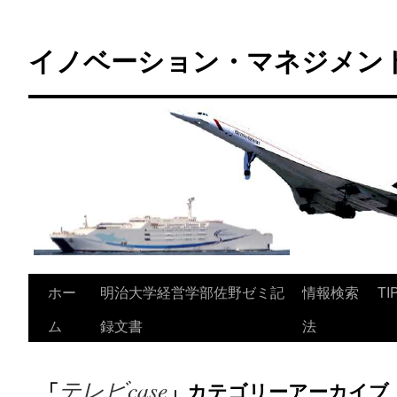
コ
ン
イノベーション・マネジメント 
テ
ン
ツ
へ
ス
キ
ッ
プ
ホー
明治大学経営学部佐野ゼミ記
情報検索
TI
ム
録文書
法
テレビcase
「
」カテゴリーアーカイブ