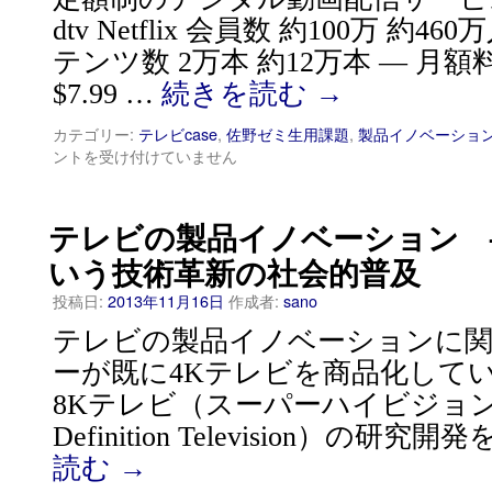
dtv Netflix 会員数 約100万 約46
テンツ数 2万本 約12万本 — 月額料金
$7.99 …
続きを読む
→
カテゴリー:
テレビcase
,
佐野ゼミ生用課題
,
製品イノベーショ
ントを受け付けていません
テレビの製品イノベーション 
いう技術革新の社会的普及
投稿日:
2013年11月16日
作成者:
sano
テレビの製品イノベーションに関
ーが既に4Kテレビを商品化してい
8Kテレビ（スーパーハイビジョン,Ult
Definition Television）の研究開
読む
→