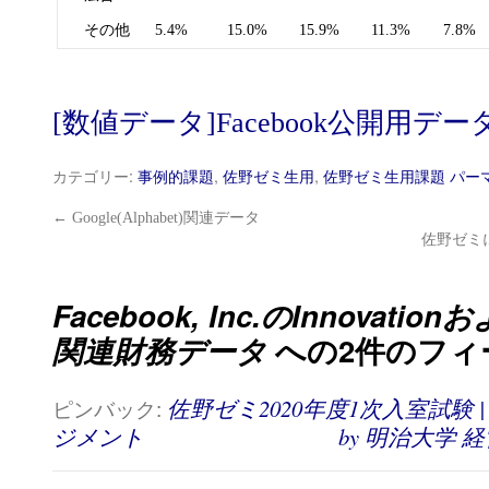
その他
5.4%
15.0%
15.9%
11.3%
7.8%
[数値データ]Facebook公開用デー
カテゴリー:
事例的課題
,
佐野ゼミ生用
,
佐野ゼミ生用課題
パー
←
Google(Alphabet)関連データ
佐野ゼミ
Facebook, Inc.のInnovationお
関連財務データ
への2件のフィ
ピンバック:
佐野ゼミ2020年度1次入室試験
ジメント by 明治大学 経営学