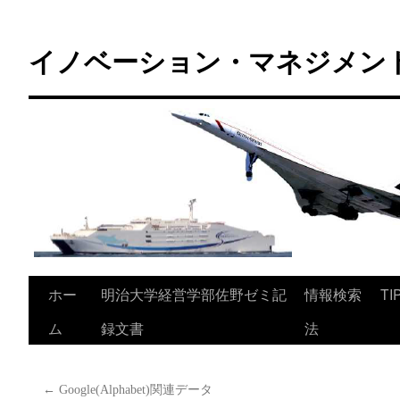
コ
ン
イノベーション・マネジメント 
テ
ン
ツ
へ
ス
キ
ッ
プ
ホー
明治大学経営学部佐野ゼミ記
情報検索
TI
ム
録文書
法
←
Google(Alphabet)関連データ