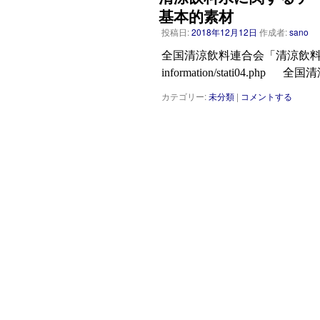
基本的素材
投稿日:
2018年12月12日
作成者:
sano
全国清涼飲料連合会「清涼飲料水品目別生産量推
information/stati04.p
カテゴリー:
未分類
|
コメントする