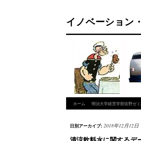
コ
ン
イノベーション・
テ
ン
ツ
へ
ス
キ
ッ
プ
ホーム
明治大学経営学部佐野ゼミ
2018年12月12日
日別アーカイブ:
清涼飲料水に関するデ