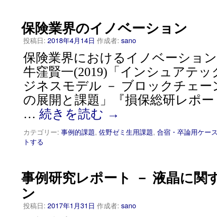
保険業界のイノベーション
投稿日:
2018年4月14日
作成者:
sano
保険業界におけるイノベーション
牛窪賢一(2019)「インシュアテ
ジネスモデル － ブロックチェ
の展開と課題」『損保総研レポート』128,
…
続きを読む
→
カテゴリー:
事例的課題
,
佐野ゼミ生用課題
,
合宿・卒論用ケー
トする
事例研究レポート － 液晶に関
ン
投稿日:
2017年1月31日
作成者:
sano