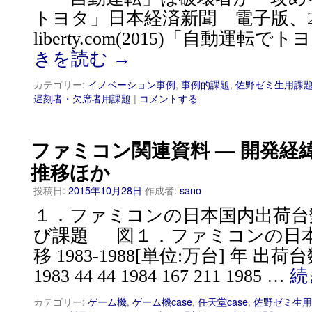
トヨタ」日本経済新聞 電子版、2013/3
liberty.com(2015)「自動運転
きを読む
→
カテゴリー:
イノベーション事例
,
事例的課題
,
佐野ゼミ生用課
遅刻者・欠席者用課題
|
コメントする
ファミコン関連資料 — 開発経
推移ほか
投稿日:
2015年10月28日
作成者:
sano
１．ファミコンの日本国内出荷台
び課題 図１．ファミコンの日
移 1983-1988[単位:万台] 年 
1983 44 44 1984 167 211 1985 …
続
カテゴリー:
ゲーム機
,
ゲーム機case
,
任天堂case
,
佐野ゼミ生用