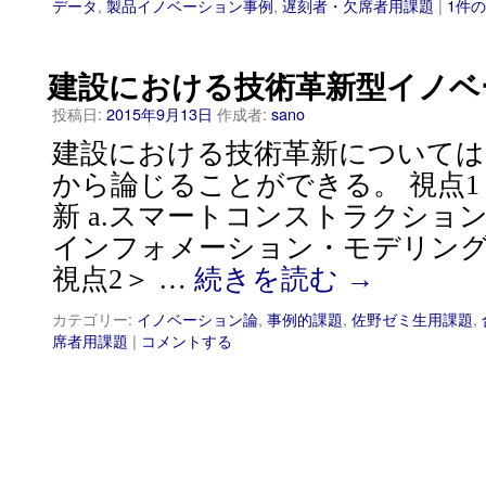
データ
,
製品イノベーション事例
,
遅刻者・欠席者用課題
|
1件
建設における技術革新型イノベ
投稿日:
2015年9月13日
作成者:
sano
建設における技術革新については
から論じることができる。 視点1
新 a.スマートコンストラクション
インフォメーション・モデリング（
視点2＞ …
続きを読む
→
カテゴリー:
イノベーション論
,
事例的課題
,
佐野ゼミ生用課題
,
席者用課題
|
コメントする