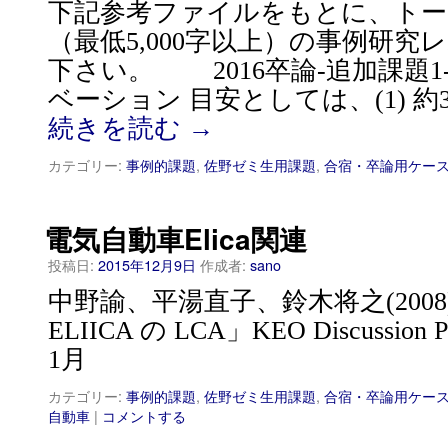
下記参考ファイルをもとに、トータ
（最低5,000字以上）の事例研
下さい。 2016卒論-追加課題
ベーション 目安としては、(1) 約300
続きを読む
→
カテゴリー:
事例的課題
,
佐野ゼミ生用課題
,
合宿・卒論用ケー
電気自動車Elica関連
投稿日:
2015年12月9日
作成者:
sano
中野諭、平湯直子、鈴木将之(200
ELIICA の LCA」KEO Discussion Pa
1月
カテゴリー:
事例的課題
,
佐野ゼミ生用課題
,
合宿・卒論用ケー
自動車
|
コメントする