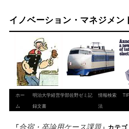
コ
ン
イノベーション・マネジメント 
テ
ン
ツ
へ
ス
キ
ッ
プ
ホー
明治大学経営学部佐野ゼミ記
情報検索
TI
ム
録文書
法
合宿・卒論用ケース課題
「
」カテゴ