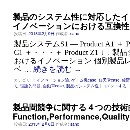
製品のシステム性に対応したイ
イノベーションにおける互換性
投稿日:
2013年2月9日
作成者:
sano
製品システムS1 — Product A1 ＋ Prod
C1 ＋・・・＋ Product Z1 ↓ 
おけるイノベーション 個別製品
ベ …
続きを読む
→
カテゴリー:
イノベーション論
,
ゲーム機case
,
任天堂case
,
佐野
モ
,
理論的問題
,
自動車case
,
製品のシステム性
|
コメントする
製品間競争に関する４つの技術
Function,Performance,Quality
投稿日:
2013年2月6日
作成者:
sano