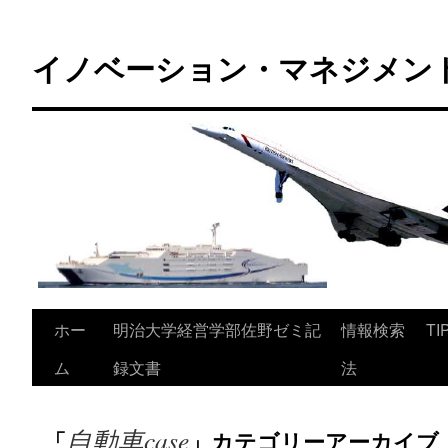
コ
ン
イノベーション・マネジメント 
テ
ン
ツ
へ
ス
キ
ッ
プ
ホー
明治大学経営学部佐野ゼミ記
情報検索
TI
ム
録文書
法
自動車case
「
」カテゴリーアーカイブ