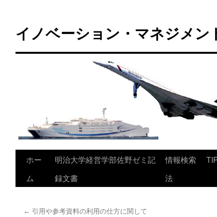
コ
ン
イノベーション・マネジメント 
テ
ン
ツ
へ
ス
キ
ッ
プ
ホー
明治大学経営学部佐野ゼミ記
情報検索
TI
ム
録文書
法
←
引用や参考資料の利用の仕方に関して