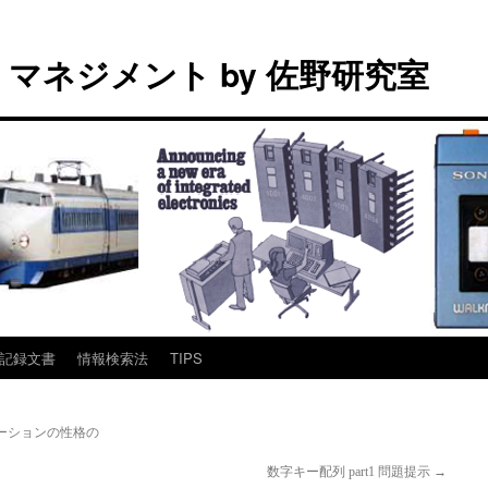
マネジメント by 佐野研究室
記録文書
情報検索法
TIPS
ノベーションの性格の
数字キー配列 part1 問題提示
→