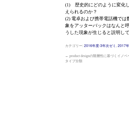
(1) 歴史的にどのように変
えられるのか？
(2) 電卓および携帯電話機
象をアッターバックはなんと
うした現象が生じると説明し
カテゴリー:
2016年度-3年次ゼミ
,
201
←
product designの階層性に基づくイ
タイプ分類