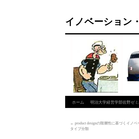
コ
ン
イノベーション・
テ
ン
ツ
へ
ス
キ
ッ
プ
ホーム
明治大学経営学部佐野ゼミ
←
product designの階層性に基づくイ
タイプ分類