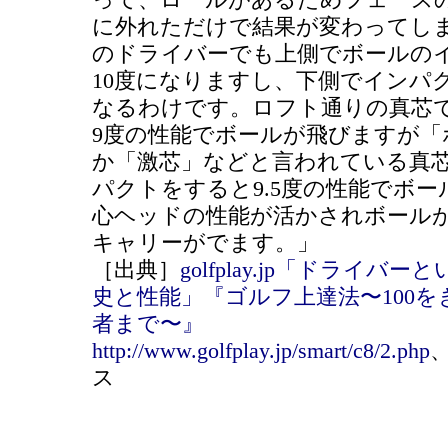
って、ロールがあるためフェースの
に外れただけで結果が変わってし
のドライバーでも上側でボールの
10度になりますし、下側でインパ
なるわけです。ロフト通りの真芯
9度の性能でボールが飛びますが「
か「激芯」などと言われている真
パクトをすると9.5度の性能でボ
心ヘッドの性能が活かされボール
キャリーがでます。」
［出典］
golfplay.jp「ドライ
史と性能」『ゴルフ上達法〜100
者まで〜』
http://www.golfplay.jp/smart/c8/2.php
、
ス