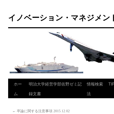
コ
ン
イノベーション・マネジメント 
テ
ン
ツ
へ
ス
キ
ッ
プ
ホー
明治大学経営学部佐野ゼミ記
情報検索
TI
ム
録文書
法
←
卒論に関する注意事項 2015.12.02