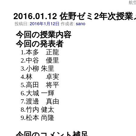
航
2016.01.12 佐野ゼミ2年次授
投稿日:
2016年1月12日
作成者:
sano
今回の授業内容
今回の発表者
1.本多 正龍
2.中谷 優里
3.小柳 朱里
4.林 卓実
5.高田 将平
6.大城 一輝
7.渡邊 真由
8.竹内 健太
9.松本 尚隆
今回のコメント補足