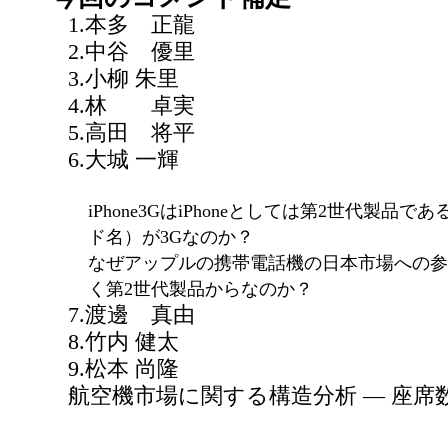
1.本多 正龍
2.中谷 優里
3.小柳 朱里
4.林 卓実
5.高田 将平
6.大城 一輝
iPhone3GはiPhoneとしては第2世代製
ド名）が3Gなのか？
なぜアップルの携帯電話機の日本市場への参
く第2世代製品からなのか？
7.渡邊 真由
8.竹内 健太
9.松本 尚隆
航空機市場に関する構造分析 — 座席