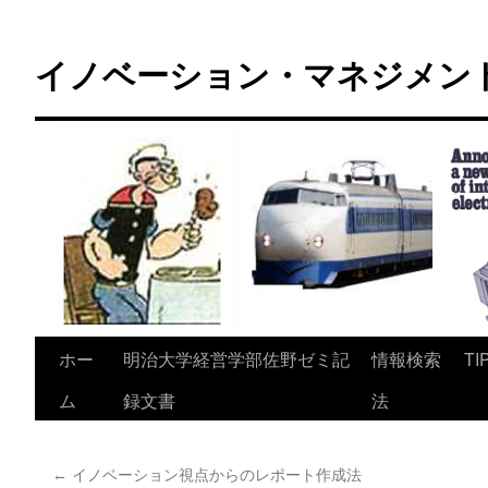
コ
ン
イノベーション・マネジメント 
テ
ン
ツ
へ
ス
キ
ッ
プ
ホー
明治大学経営学部佐野ゼミ記
情報検索
TI
ム
録文書
法
←
イノベーション視点からのレポート作成法