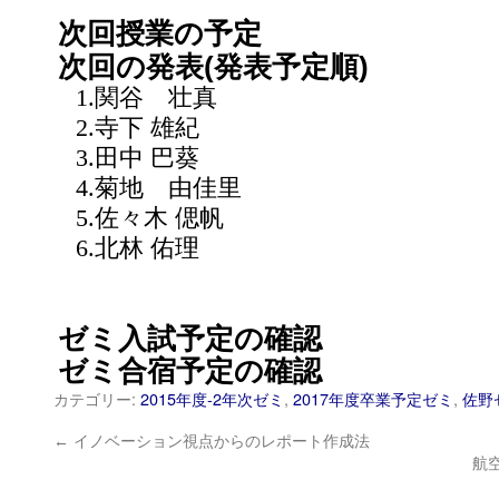
次回授業の予定
次回の発表(発表予定順)
1.関谷 壮真
2.寺下 雄紀
3.田中 巴葵
4.菊地 由佳里
5.佐々木 偲帆
6.北林 佑理
ゼミ入試予定の確認
ゼミ合宿予定の確認
カテゴリー:
2015年度-2年次ゼミ
,
2017年度卒業予定ゼミ
,
佐野
←
イノベーション視点からのレポート作成法
航