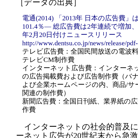
［データの出典］
電通(2014) 「2013年 日本の広告費」
101.4％― 総広告費は2年連続で増加
年2月20日付けニュースリリース
http://www.dentsu.co.jp/news/release/pd
テレビ広告費：全国民間放送の電波
テレビCM制作費
インターネット広告費：インターネ
の広告掲載費および広告制作費（バ
よび企業ホームページの内、商品/サ
関連の制作費）
新聞広告費：全国日刊紙、業界紙の
作費
インターネットの社会的普及に
ーネット広告が20世紀末から急激