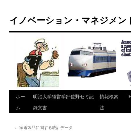
コ
ン
イノベーション・マネジメント 
テ
ン
ツ
へ
ス
キ
ッ
プ
ホー
明治大学経営学部佐野ゼミ記
情報検索
TI
ム
録文書
法
←
家電製品に関する統計データ