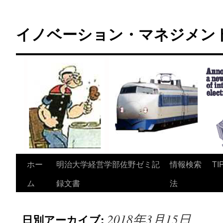
コ
ン
イノベーション・マネジメント 
テ
ン
ツ
へ
ス
キ
ッ
プ
ホー
明治大学経営学部佐野ゼミ記
情報検索
TI
ム
録文書
法
2018年3月15日
日別アーカイブ: