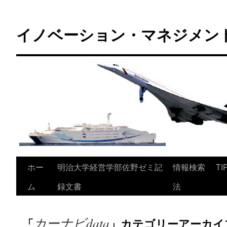
コ
ン
イノベーション・マネジメント 
テ
ン
ツ
へ
ス
キ
ッ
プ
ホー
明治大学経営学部佐野ゼミ記
情報検索
TI
ム
録文書
法
カーナビdata
「
」カテゴリーアーカイ