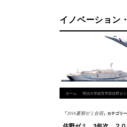
コ
ン
イノベーション・
テ
ン
ツ
へ
ス
キ
ッ
プ
ホーム
明治大学経営学部佐野ゼミ
2016夏期ゼミ合宿
「
」カテゴリー
佐野ゼミ 3年次 ２０