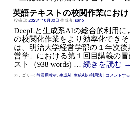
英語テキストの校閲作業におけ
投稿日:
2023年10月30日
作成者:
sano
DeepLと生成系AIの総合的利用
の校閲化作業をより効率化できそ
は、明治大学経営学部の１年次後
営学」における第１回目講義の冒
スト（938 words) …
続きを読む
カテゴリー:
教員用教材
,
生成AI
,
生成AIの利用法
|
コメントする