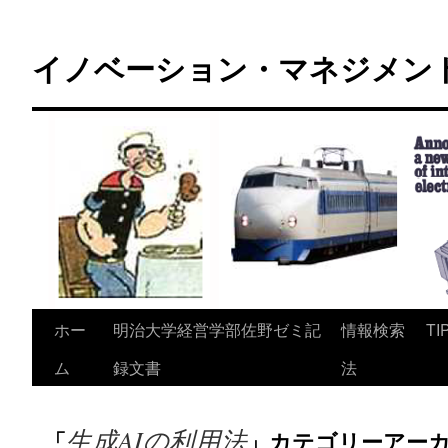
コ
ン
イノベーション・マネジメント 
テ
ン
ツ
へ
ス
キ
ッ
プ
ホー
明治大学経営学部佐野ゼミ記
情報検索
TI
ム
録文書
法
生成AIの利用法
「
」カテゴリーアー