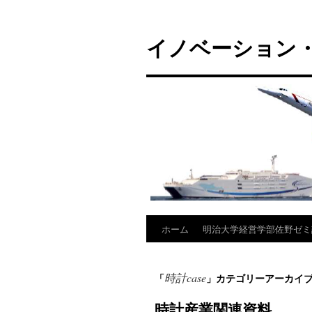
コ
ン
イノベーション・
テ
ン
ツ
へ
ス
キ
ッ
プ
ホーム
明治大学経営学部佐野ゼミ
時計case
「
」カテゴリーアーカイ
時計産業関連資料