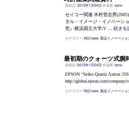
投稿日:
2013年1月24日
作成者:
sano
セイコー関連 木村登志男(200
タル・イメージ・イノベーショ
究』横浜国立大学,V …
続きを
カテゴリー:
時計case
,
製品イノベーショ
最初期のクォーツ式腕
投稿日:
2013年1月24日
作成者:
sano
EPSON “Seiko Quartz Astron 35
http://global.epson.com/company/
カテゴリー:
時計case
,
製品イノベーショ