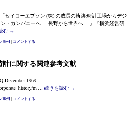
5)「セイコーエプソン (株) の成長の軌跡:時計工場からデジ
ン・カンパニーへ — 長野から世界へ —」『横浜経営研
読む
→
ン事例
|
コメントする
時計に関する関連参考文献
SQ:December 1969”
corporate_history/m …
続きを読む
→
ン事例
|
コメントする