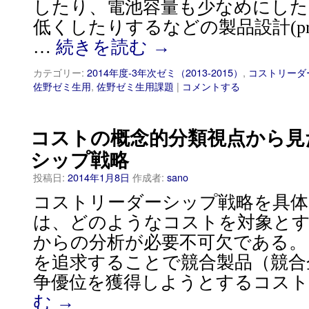
したり、電池容量も少なめにした
低くしたりするなどの製品設計(produc
…
続きを読む
→
カテゴリー:
2014年度-3年次ゼミ（2013-2015）
,
コストリーダ
佐野ゼミ生用
,
佐野ゼミ生用課題
|
コメントする
コストの概念的分類視点から見
シップ戦略
投稿日:
2014年1月8日
作成者:
sano
コストリーダーシップ戦略を具体
は、どのようなコストを対象と
からの分析が必要不可欠である
を追求することで競合製品（競合
争優位を獲得しようとするコスト
む
→