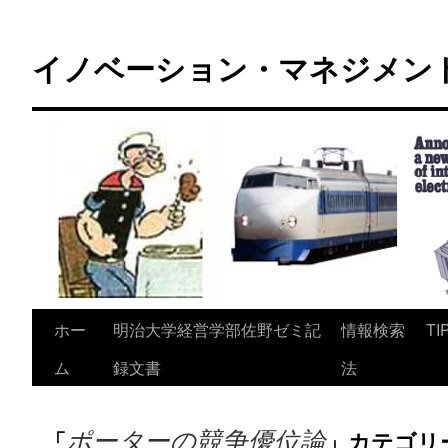
コ
ン
イノベーション・マネジメント 
テ
ン
ツ
へ
ス
キ
ッ
プ
ホー
明治大学経営学部佐野ゼミ記
情報検索
TI
ム
録文書
法
ポーターの競争優位論
「
」カテゴリ